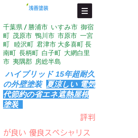
​浅香塗装
​千葉県 / 勝浦市 いすみ市 御宿
町 茂原市 鴨川市 市原市 一宮
町 睦沢町 君津市 大多喜町 長
南町 長柄町 白子町 大網白里
市 夷隅郡 房総半島
ハイブリッド
15年超耐久
の外壁塗装
夏涼しい 電気
代節約の省エネ遮熱屋根
塗装
評判
が良い 優良スペシャリス