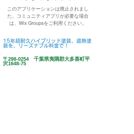
このアプリケーションは廃止されまし
た。コミュニティアプリが必要な場合
は、Wix Groupsをご利用ください。
15年超耐久ハイブリッド塗装、遮熱塗
装を、リーズナブル料金で！
〒298-0254 千葉県夷隅郡大多喜町平
沢1648-75
www.asaka.co
ホームページ
Eメ
tosou@asaka.co
ール
0470-84-0231
TEL / FAX
080-2039-5857
きれいな家づくり