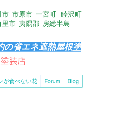
鴨川市 市原市 一宮町 睦沢町
網白里市 夷隅郡 房総半島
約の省エネ遮熱屋根塗
ト塗装店
ンが食べない花
Forum
Blog