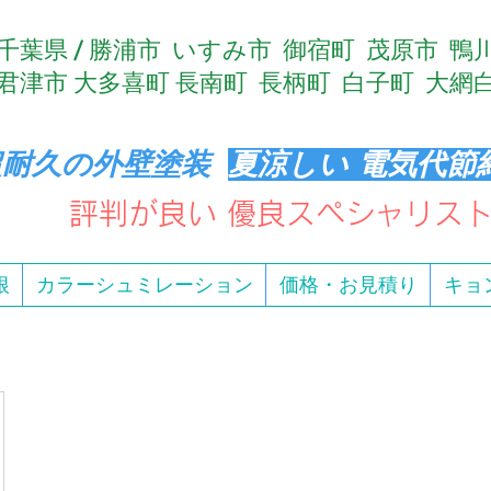
​千葉県 / 勝浦市 いすみ市 御宿町 茂原市 
君津市 大多喜町 長南町 長柄町 白子町 大
超耐久の外壁塗装
夏涼しい 電気代節
評判が良い 優良スペシャリス
根
カラーシュミレーション
価格・お見積り
キョ