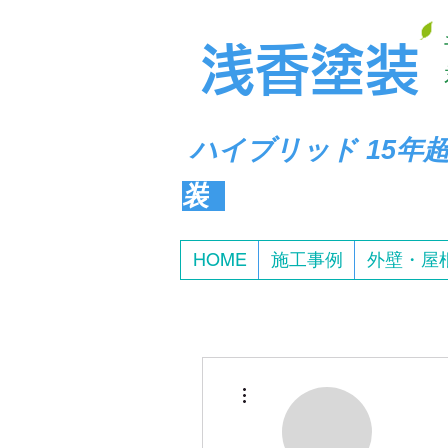
​浅香塗装
ハイブリッド
15年
装
HOME
施工事例
外壁・屋
その他